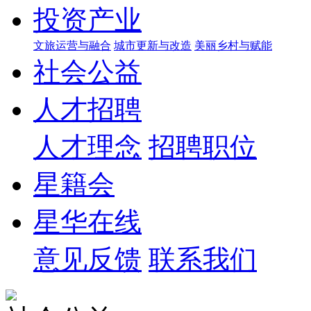
投资产业
文旅运营与融合
城市更新与改造
美丽乡村与赋能
社会公益
人才招聘
人才理念
招聘职位
星籍会
星华在线
意见反馈
联系我们