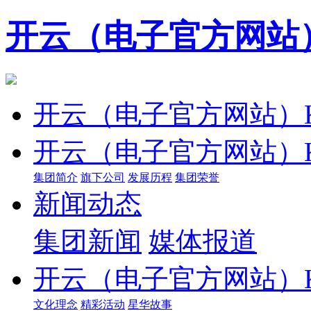
开云（电子官方网站）
开云（电子官方网站）K
开云（电子官方网站）K
集团简介
旗下公司
发展历程
集团荣誉
新闻动态
集团新闻
媒体报道
开云（电子官方网站）K
文化理念
精彩活动
星华故事