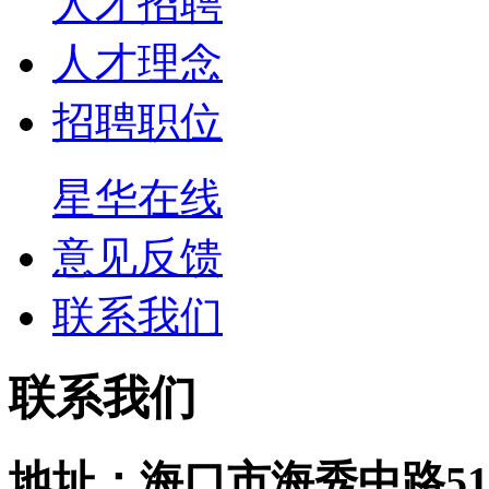
人才招聘
人才理念
招聘职位
星华在线
意见反馈
联系我们
联系我们
地址：海口市海秀中路51