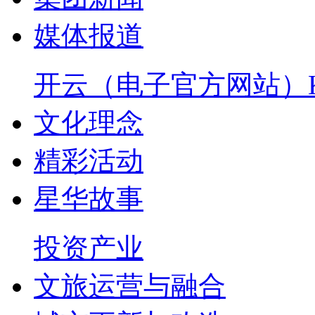
媒体报道
开云（电子官方网站）K
文化理念
精彩活动
星华故事
投资产业
文旅运营与融合