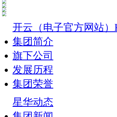
开云（电子官方网站）K
集团简介
旗下公司
发展历程
集团荣誉
星华动态
集团新闻