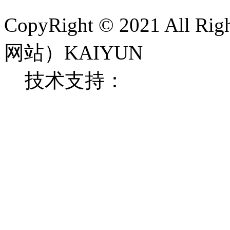
CopyRight © 2021 All
网站）KAIYUN
技术支持：