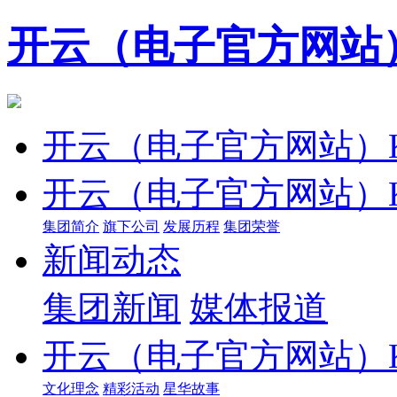
开云（电子官方网站）
开云（电子官方网站）K
开云（电子官方网站）K
集团简介
旗下公司
发展历程
集团荣誉
新闻动态
集团新闻
媒体报道
开云（电子官方网站）K
文化理念
精彩活动
星华故事