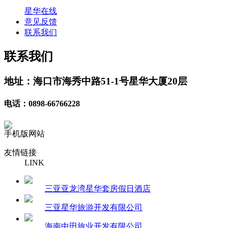
星华在线
意见反馈
联系我们
联系我们
地址：海口市海秀中路51-1号星华大厦20层
电话：0898-66766228
手机版网站
友情链接
LINK
三亚亚龙湾星华套房假日酒店
三亚星华旅游开发有限公司
海南中田旅业开发有限公司