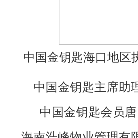
中国金钥匙海口地区
中国金钥匙主席助
中国金钥匙会员
唐
海南浩峰物业管理有