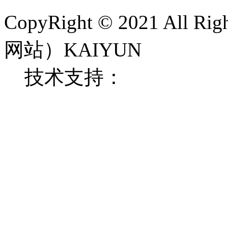
CopyRight © 2021 All
网站）KAIYUN
技术支持：