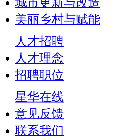
城市更新与改造
美丽乡村与赋能
人才招聘
人才理念
招聘职位
星华在线
意见反馈
联系我们