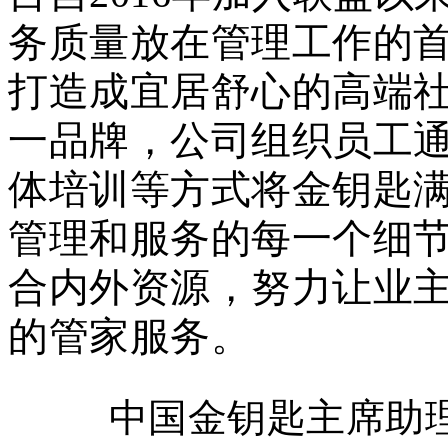
务质量放在管理工作的
打造成宜居舒心的高端
一品牌，公司组织员工
体培训等方式将金钥匙
管理和服务的每一个细
合内外资源，努力让业
的管家服务。
中国金钥匙主席助