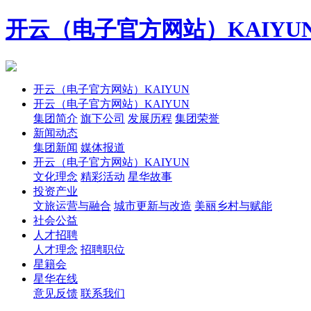
开云（电子官方网站）KAIYU
开云（电子官方网站）KAIYUN
开云（电子官方网站）KAIYUN
集团简介
旗下公司
发展历程
集团荣誉
新闻动态
集团新闻
媒体报道
开云（电子官方网站）KAIYUN
文化理念
精彩活动
星华故事
投资产业
文旅运营与融合
城市更新与改造
美丽乡村与赋能
社会公益
人才招聘
人才理念
招聘职位
星籍会
星华在线
意见反馈
联系我们