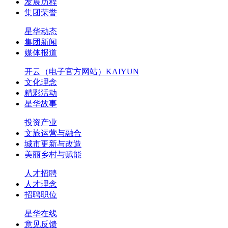
发展历程
集团荣誉
星华动态
集团新闻
媒体报道
开云（电子官方网站）KAIYUN
文化理念
精彩活动
星华故事
投资产业
文旅运营与融合
城市更新与改造
美丽乡村与赋能
人才招聘
人才理念
招聘职位
星华在线
意见反馈