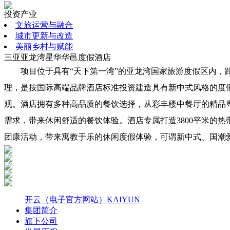
投资产业
文旅运营与融合
城市更新与改造
美丽乡村与赋能
三亚亚龙湾星华华邑度假酒店
项目位于具有“天下第一湾”的亚龙湾国家旅游度假区内，
理，是按国际高端品牌酒店标准投资建造具有新中式风格的度假
观。酒店拥有多种高品质的餐饮选择，从彩丰楼中餐厅的精品
需求，带来休闲舒适的餐饮体验。酒店专属打造3800平米的
团康活动，带来寓教于乐的休闲度假体验，可谓新中式、国潮
开云（电子官方网站）KAIYUN
集团简介
旗下公司