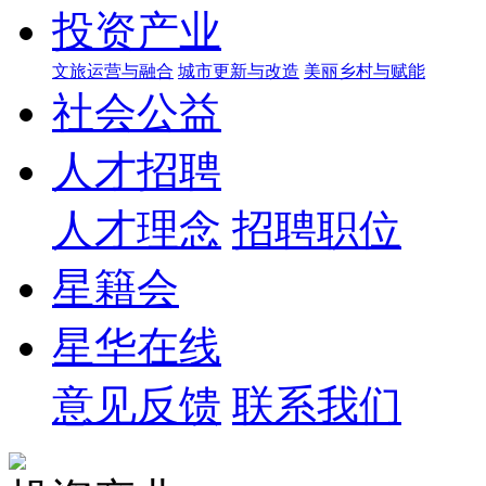
投资产业
文旅运营与融合
城市更新与改造
美丽乡村与赋能
社会公益
人才招聘
人才理念
招聘职位
星籍会
星华在线
意见反馈
联系我们