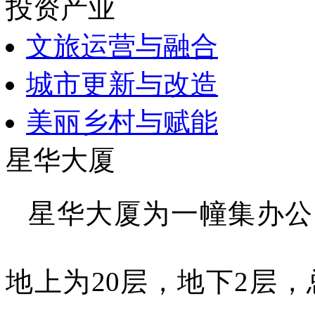
投资产业
文旅运营与融合
城市更新与改造
美丽乡村与赋能
星华大厦
星华大厦为一幢集办公
地上为20层，地下2层，总建