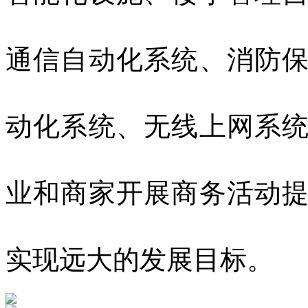
通信自动化系统、消防
动化系统、无线上网系
业和商家开展商务活动
实现远大的发展目标。