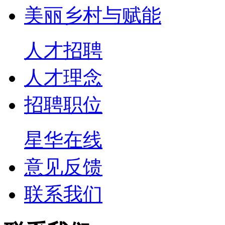
美丽乡村与赋能
人才招聘
人才理念
招聘职位
星华在线
意见反馈
联系我们