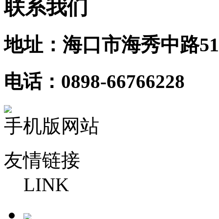
联系我们
地址：海口市海秀中路51
电话：0898-66766228
手机版网站
友情链接
LINK