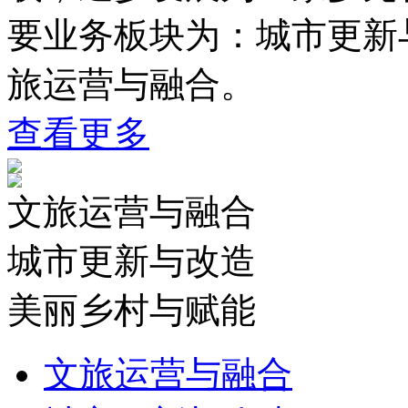
要业务板块为：城市更新
旅运营与融合。
查看更多
文旅运营与融合
城市更新与改造
美丽乡村与赋能
文旅运营与融合