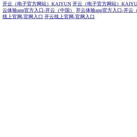
开云（电子官方网站）KAIYUN
开云（电子官方网站）KAIYU
云体验app官方入口-开云（中国）
开云体验app官方入口-开云
线上官网-官网入口
开云线上官网-官网入口